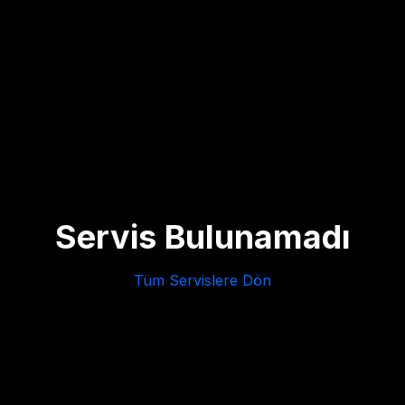
Servis Bulunamadı
Tüm Servislere Dön